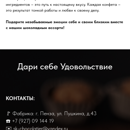
ингредиентов – это путь к настоящему вкусу. Каждая конфета –
это результат тонкой работы и любви к своему делу.
Подарите незабываемые эмоции себе и своим близким вместе
с нашим шоколадным ассорти!
Дари себе Удовольствие
КОНТАКТЫ:
🚩 Фабрика: г. Пенза, ул. Пушкина, д.43
☎️
+7 (
927) 09 144 19
✉️ sk-chocolatier@yandex.ru