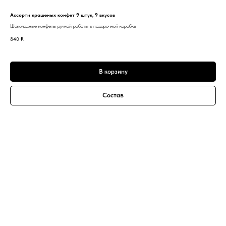
Ассорти крашеных конфет 9 штук, 9 вкусов
Шоколадные конфеты ручной работы в подарочной коробке
840
₽.
В корзину
Состав