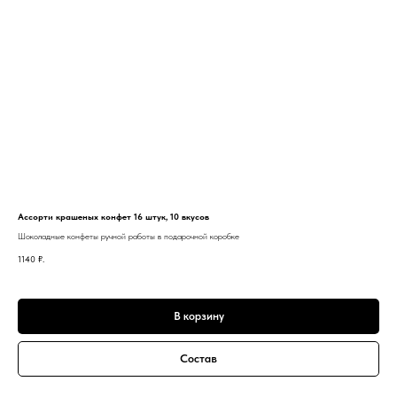
Ассорти крашеных конфет 16 штук, 10 вкусов
Шоколадные конфеты ручной работы в подарочной коробке
1140
₽.
В корзину
Состав