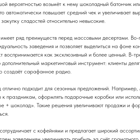
ьшой вероятностью возьмёт к нему шоколадный батончик и
то автоматически повышает средний чек и увеличивает выр
 закупку сладостей относительно невысокие.
имеет ряд преимуществ перед массовыми десертами. Во-п
дуальность заведения и позволяет выделиться на фоне кон
кт воспринимается как эксклюзивный и более ценный. В-тр
 дополнительный маркетинговый инструмент: клиенты деля
то создаёт сарафанное радио.
д отлично подходит для сезонных предложений. Например,
 к праздникам, оформлять подарочные коробки или исполь
фе + шоколад». Такие решения увеличивают продажи и фор
ься.
трудничает с кофейнями и предлагает широкий ассорти
гаем заведениям увеличивать прибыль за счёт грамотног