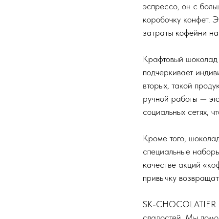
эспрессо, он с бол
коробочку конфет. Э
затраты кофейни на
Крафтовый шоколад 
подчеркивает индиви
вторых, такой проду
ручной работы — это
социальных сетях, ч
Кроме того, шокола
специальные наборы
качестве акций «ко
привычку возвращат
SK-CHOCOLATIER со
сладостей. Мы помо