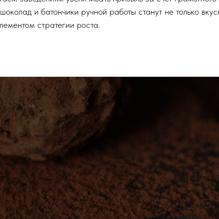
шоколад и батончики ручной работы станут не только вку
лементом стратегии роста.