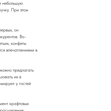
ли небольшую
учку. При этом
ервых, он
курентов. Во-
етьих, конфеты
тся впечатлениями в
 можно предлагать
зовать их в
мируют у гостей
мент крафтовых
о расширения