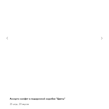
Ассорти конфет в подарочной коробке "Цветы"
25 штук, 20 вкусов