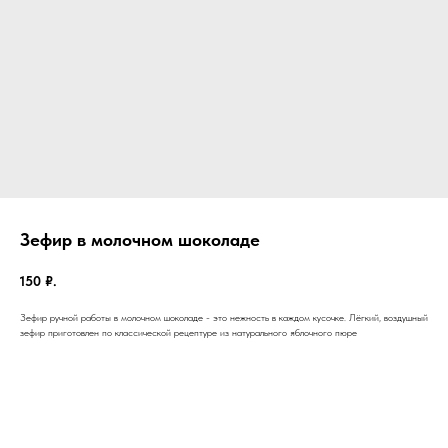
Зефир в молочном шоколаде
150
₽.
Зефир ручной работы в молочном шоколаде - это нежность в каждом кусочке. Лёгкий, воздушный
зефир приготовлен по классической рецептуре из натурального яблочного пюре